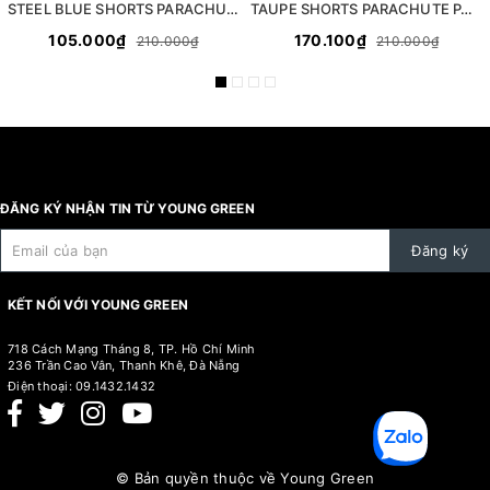
STEEL BLUE SHORTS PARACHUTE PABRIC
TAUPE SHORTS PARACHUTE PABRIC
105.000₫
170.100₫
210.000₫
210.000₫
ĐĂNG KÝ NHẬN TIN TỪ YOUNG GREEN
Đăng ký
KẾT NỐI VỚI YOUNG GREEN
718 Cách Mạng Tháng 8, TP. Hồ Chí Minh
236 Trần Cao Vân, Thanh Khê, Đà Nẵng
Điện thoại:
09.1432.1432
© Bản quyền thuộc về
Young Green