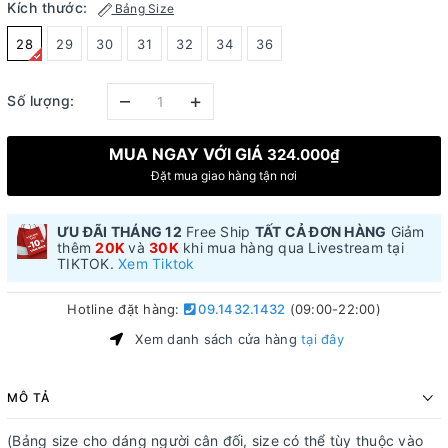
Kích thước:
Bảng Size
28
29
30
31
32
34
36
–
+
Số lượng:
MUA NGAY VỚI GIÁ
324.000₫
Đặt mua giao hàng tận nơi
ƯU ĐÃI THÁNG 12
Free Ship
TẤT CẢ ĐƠN HÀNG
Giảm
thêm
20K
và
30K
khi mua hàng qua Livestream tại
TIKTOK.
Xem Tiktok
Hotline đặt hàng:
09.1432.1432
(09:00-22:00)
Xem danh sách cửa hàng
tại đây
MÔ TẢ
(Bảng size cho dáng người cân đối, size có thể tùy thuộc vào